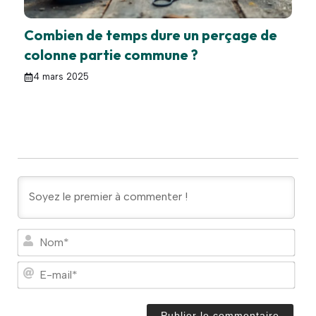
Combien de temps dure un perçage de
colonne partie commune ?
4 mars 2025
N
o
m
E
*
-
m
a