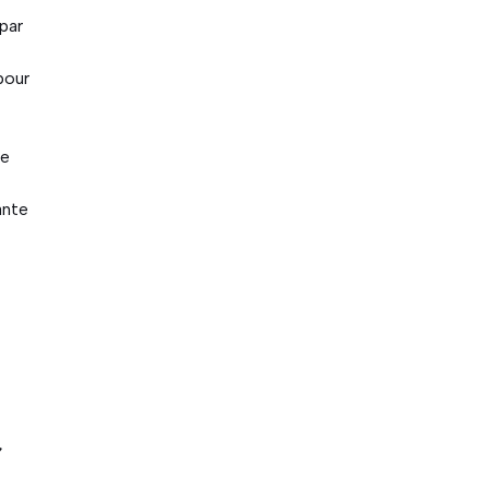
par
pour
de
ante
r