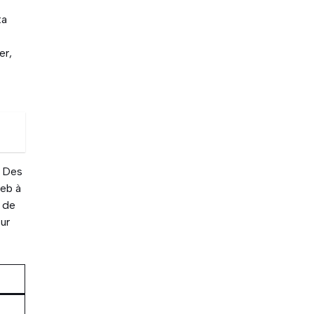
ta
er,
. Des
web à
t de
sur