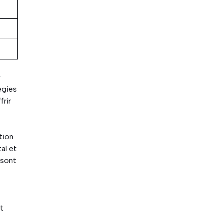
r
égies
frir
tion
al et
 sont
n
nt