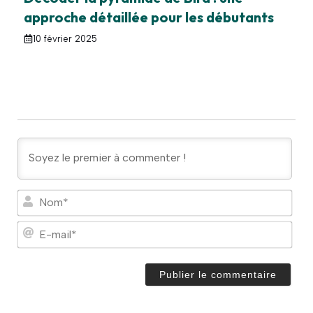
approche détaillée pour les débutants
10 février 2025
N
o
m
E
*
-
m
a
i
l
*