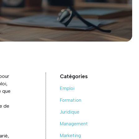
 pour
Catégories
loi,
Emploi
e que
Formation
me de
Juridique
Management
l
arié,
Marketing