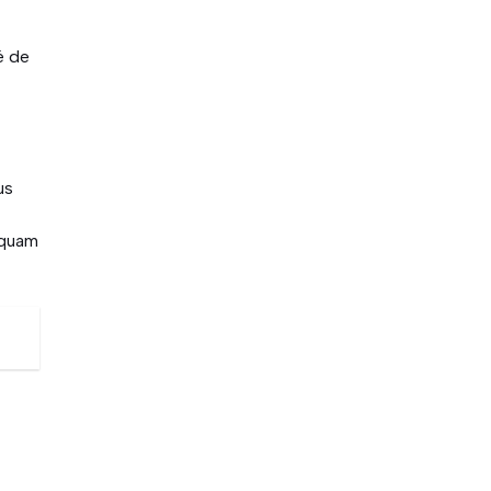
é de
us
 quam