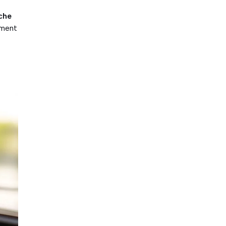
che
ement