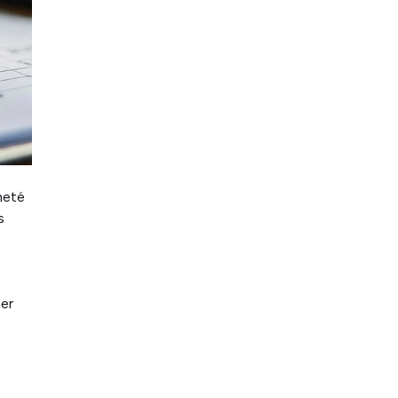
neté
s
ner