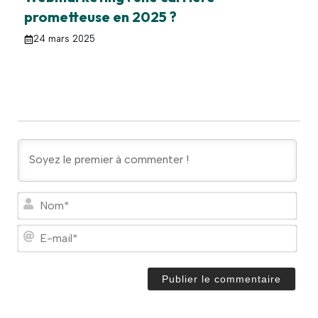
prometteuse en 2025 ?
24 mars 2025
N
o
m
E
*
-
m
a
i
l
*